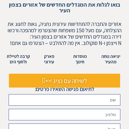
בואו לגלות את המגדלים החדשים של אזורים בצפון
העיר
אזורים והחברה להתחדשות עירונית נתניה, גאות לחגוג את
ההצלחה, עם מעל 150 משפחות שהצטרפו למהפכה ורכשו
דירה במגדלים החדשים של אזורים בצפון העיר:
N וייצמן ו-N סוקולוב. אין מה להתלבט – הצטרפו גם אתם!
יציאה נוחה
מוסדות
פארק
קרבה לטיילת
מהעיר
חינוך
עירוני
ולחוף הים
לשיחה עם נציג >>
לתיאום פגישה השאירו פרטים:
name
phone
email