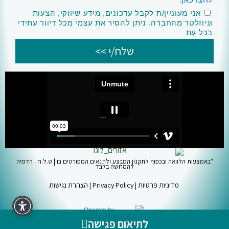
divur
אני מעוניין/ת לקבל עדכונים, מידע שיווקי, הצעות
וניוזלטר מהחברה. ניתן להסיר את עצמי מכל דיוור עתידי
בכל עת
שלח/י >>
*באמצעות הלוואה ובכפוף לתקנון המבצע ולתנאים המפורטים בו | ט.ל.ח | הדמיה
להמחשה בלבד
מדיניות פרטיות | Privacy Policy
|
הצהרת נגישות
Operate by
לתיאום פגישה