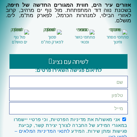
אזורים עיר הים, חווית המגורים החדשה של חיפה,
בשכונת נווה דוד המתפתחת. מול נוף ים מרהיב, קרוב
לאזורי הבילוי, למנהרות הכרמל, לפארק מת"מ, לים.
מושלם.
מתחמי מסחר
מתחמי כושר
סמוך
מול נוף
וחינוך
ופנאי
לפארק מת"מ
ים מושלם
לשיחה עם נציג
לתיאום פגישה השאירו פרטים:
name
phone
email
privacy
policy
אני מאשר/ת את מדיניות הפרטיות, וכי פרטיי יישמרו
במאגרי המידע של החברה לצורך יצירת קשר, קביעת
פגישות ומתן שירות. המידע
לתנאי המדיניות המלאים –
לחצו כאן.